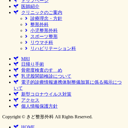
トップページ
医師紹介
クリニックのご案内
診療理念・方針
整形外科
小児整形外科
スポーツ整形
リウマチ科
リハビリテーション科
MRI
日帰り手術
骨密度検査のすゝめ
乳児股関節検診について
電子的診療情報連携体制整備加算に係る掲示につ
いて
新型コロナウイルス対策
アクセス
個人情報保護方針
Copyright © きど整形外科 All Rights Reserved.
HOME