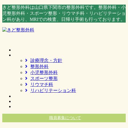
コ
ナ
きど整形外科は山口県下関市の整形外科です。整形外科・小
ン
ビ
児整形外科・スポーツ整形・リウマチ科・リハビリテーショ
テ
ゲ
ン科があり、MRIでの検査、日帰り手術も行っております。
ン
ー
ツ
シ
へ
ョ
ス
ン
キ
に
ッ
移
診療理念・方針
プ
動
整形外科
小児整形外科
スポーツ整形
リウマチ科
リハビリテーション科
職員募集について