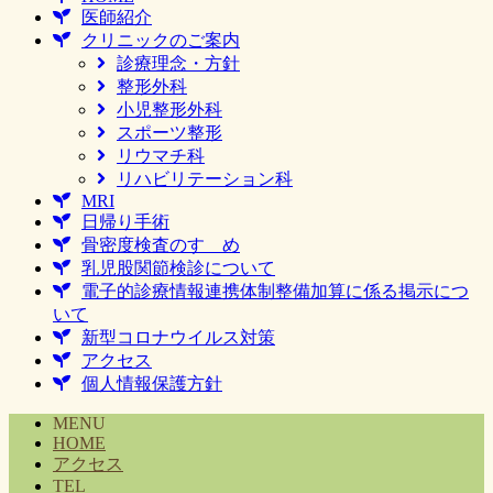
医師紹介
クリニックのご案内
診療理念・方針
整形外科
小児整形外科
スポーツ整形
リウマチ科
リハビリテーション科
MRI
日帰り手術
骨密度検査のすゝめ
乳児股関節検診について
電子的診療情報連携体制整備加算に係る掲示につ
いて
新型コロナウイルス対策
アクセス
個人情報保護方針
MENU
HOME
アクセス
TEL