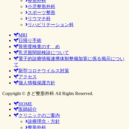
整形外科
小児整形外科
スポーツ整形
リウマチ科
リハビリテーション科
MRI
日帰り手術
骨密度検査のすゝめ
乳児股関節検診について
電子的診療情報連携体制整備加算に係る掲示につい
て
新型コロナウイルス対策
アクセス
個人情報保護方針
Copyright © きど整形外科 All Rights Reserved.
HOME
医師紹介
クリニックのご案内
診療理念・方針
整形外科