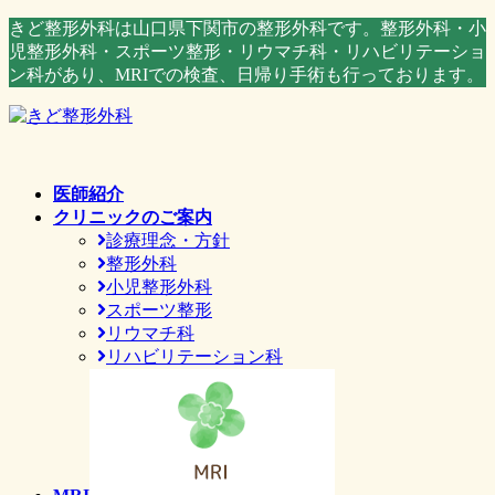
コ
ナ
きど整形外科は山口県下関市の整形外科です。整形外科・小
ン
ビ
児整形外科・スポーツ整形・リウマチ科・リハビリテーショ
テ
ゲ
ン科があり、MRIでの検査、日帰り手術も行っております。
ン
ー
ツ
シ
へ
ョ
ス
ン
キ
に
医師紹介
ッ
移
クリニックのご案内
プ
動
診療理念・方針
整形外科
小児整形外科
スポーツ整形
リウマチ科
リハビリテーション科